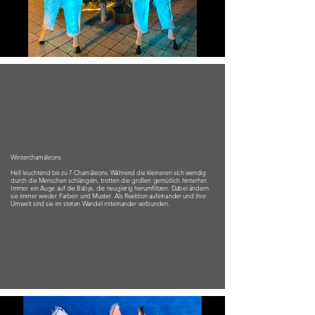
Winterchamäleons
Hell leuchtend bis zu 7 Chamäleons. Während die kleineren sich wendig
durch die Menschen schlängeln, trotten die großen gemütlich hinterher.
Immer ein Auge auf die Babys, die neugierig herumflitzen. Dabei ändern
sie immer wieder Farben und Muster. Als Reaktion aufeinander und ihre
Umwelt sind sie im steten Wandel miteinander verbunden.