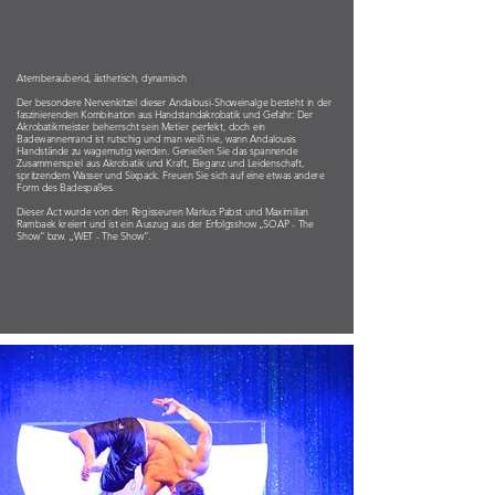
Atemberaubend, ästhetisch, dynamisch
Der besondere Nervenkitzel dieser Andalousi-Showeinalge besteht in der
faszinierenden Kombination aus Handstandakrobatik und Gefahr: Der
Akrobatikmeister beherrscht sein Metier perfekt, doch ein
Badewannenrand ist rutschig und man weiß nie, wann Andalousis
Handstände zu wagemutig werden. Genießen Sie das spannende
Zusammenspiel aus Akrobatik und Kraft, Eleganz und Leidenschaft,
spritzendem Wasser und Sixpack. Freuen Sie sich auf eine etwas andere
Form des Badespaßes.
Dieser Act wurde von den Regisseuren Markus Pabst und Maximilian
Rambaek kreiert und ist ein Auszug aus der Erfolgsshow „SOAP - The
Show“ bzw. „WET - The Show“.