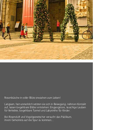
Rosenbüsche in voller Blüte erwachen zum Leben!
Langsam, fast unmerklich setzten sie sich in Bewegung, nehmen Kontakt
auf, lassen begehbare Bilder entstehen: Eingangstore, lauschige Lauben
für Verliebte, begehbare Tunnel und Labyrinthe für Kinder.
Bei Rosenduft und Vogelgezwitscher versucht das Publikum,
ihrem Geheimnis auf die Spur zu kommen...