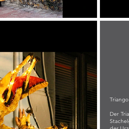
Triango
Der Tri
Stachel
der Urz