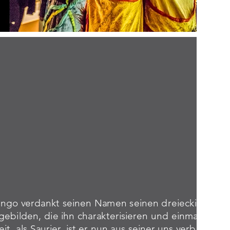
ango verdankt seinen Namen seinen dreieckigen un
gebilden, die ihn charakterisieren und einmalig mac
eit, als Saurier, ist er nun aus seiner uns verborgen