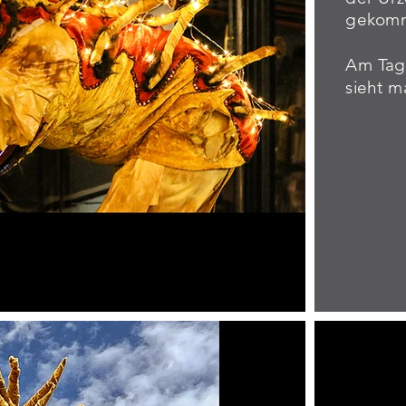
gekomme
Am Tage
sieht m