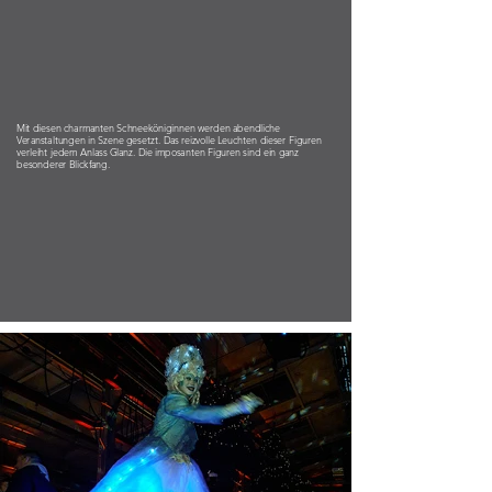
Mit diesen charmanten Schneeköniginnen werden abendliche
Veranstaltungen in Szene gesetzt. Das reizvolle Leuchten dieser Figuren
verleiht jedem Anlass Glanz. Die imposanten Figuren sind ein ganz
besonderer Blickfang.