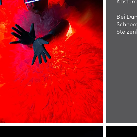
Kostüm
Bei Dun
Schneef
Stelzenl