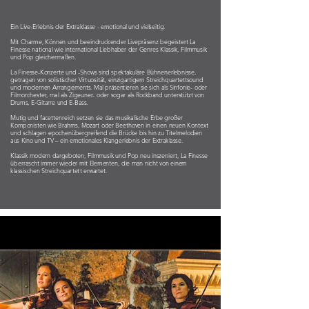
Ein Live-Erlebnis der Extraklasse - emotional und vielseitig.
Mit Charme, Können und beeindruckender Livepräsenz begeistert La
Finesse national wie international Liebhaber der Genres Klassik, Filmmusik
und Pop gleichermaßen.
La Finesse-Konzerte und -Shows sind spektakuläre Bühnenerlebnisse,
getragen von solistischer Virtuosität, einzigartigem Streichquartettsound
und modernen Arrangements. Mal präsentieren sie sich als Sinfonie- oder
Filmorchester, mal als Zigeuner- oder sogar als Rockband unterstützt von
Drums, E-Gitarre und E-Bass.
Mutig und facettenreich setzen sie das musikalische Erbe großer
Komponisten wie Brahms, Mozart oder Beethoven in einen neuen Kontext
und schlagen epochenübergreifend die Brücke bis hin zu Titelmelodien
aus Kino und TV – ein emotionales Klangerlebnis der Extraklasse.
Klassik modern dargeboten, Filmmusik und Pop neu inszeniert, La Finesse
überrascht immer wieder mit Elementen, die man nicht von einem
klassischen Streichquartett erwartet.