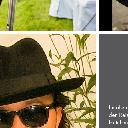
Im alte
den Reis
Hütchen