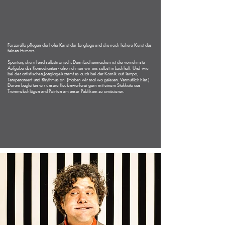
Forzarello pflegen die hohe Kunst der Jonglage und die noch höhere Kunst des
feinen Humors.
Spontan, skurril und selbstironisch. Denn Lachenmachen ist die vornehmste
Aufgabe des Komödianten - also nehmen wir uns selbst in Lachhaft. Und wie
bei der artistischen Jonglage kommt es auch bei der Komik auf Tempo,
Temperament und Rhythmus an. (Haben wir mal wo gelesen. Vermutlich hier.)
Darum begleiten wir unsere Keulenwerferei gern mit einem Stakkato aus
Trommelschlägen und Pointen um unser Publikum zu amüsieren.