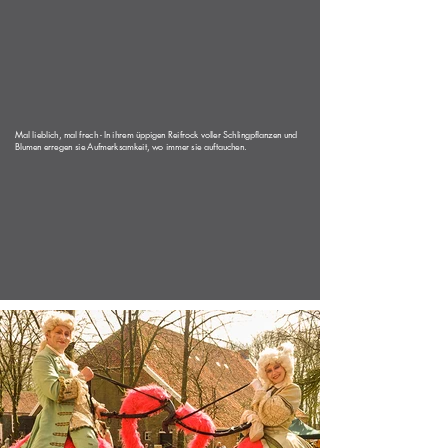
Mal lieblich, mal frech - In ihrem üppigen Reifrock voller Schlingpflanzen und
Blumen erregen sie Aufmerksamkeit, wo immer sie auftauchen.