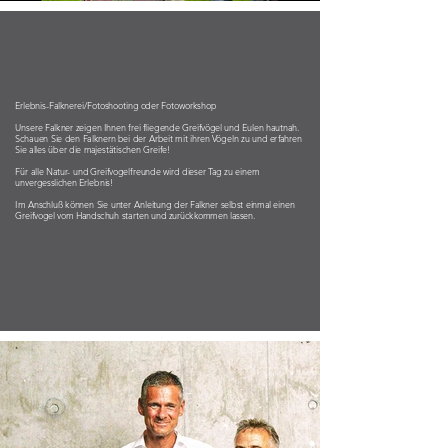
Erlebnis-Falknerei/Fotoshooting oder Fotoworkshop
Unsere Falkner zeigen Ihnen frei fliegende Greifvögel und Eulen hautnah.
Schauen Sie den Falknern bei der Arbeit mit ihren Vögeln zu und erfahren
Sie alles über die majestätischen Greife!
Für alle Natur- und Greifvogelfreunde wird dieser Tag zu einem
unvergesslichen Erlebnis!
Im Anschluß können Sie unter Anleitung der Falkner selbst einmal einen
Greifvogel vom Handschuh starten und zurückkommen lassen.