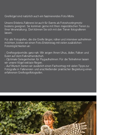
Greifvögel sind natürlich auch ein faszinierendes Foto-Motiv.
Unsere Erlebnis-Falknerei ist auch für Events als Fotoshootingmotiv
bestens geeignet. Sie kommen gerne mit Ihren majestätischen Tieren zu
Ihrer Veranstaltung. Dort können Sie sich mit den Tieren fotografieren
lassen.
Für alle Fotografen, die die Greife länger, näher und intensiver aufnehmen
möchten, bieten wir einen Foto-Erlebnistag mit vielen zusätzlichen
Fotomöglichkeiten an:
- Greifvogelporträts ganz nah: Wir zeigen Ihnen Uhus, Adler, Falken und
Eulen auf dem Falknerhandschuh.
- Optimale Gelegenheiten für Flugaufnahmen: Für die Teilnehmer lassen
wir unsere Vögel exklusiv fliegen.
- Auf Wunsch bieten wir zusätzlich einen Fachvortrag mit vielen Tipps zur
Fotografie in Falknereien und anschließender praktischer Begleitung eines
erfahrenen Greifvogelfotografen.