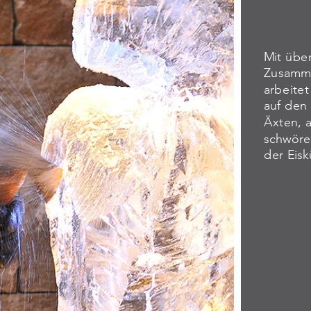
Mit über
Zusamme
arbeitet
auf den
Äxten, 
schwören
der Eisk