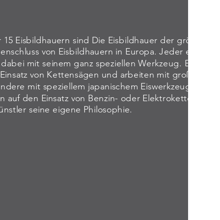
 15 Eisbildhauern sind Die Eisbildhauer der größte st
nschluss von Eisbildhauern in Europa. Jeder einzelne
 dabei mit seinem ganz speziellen Werkzeug. Einige ver
 Einsatz von Kettensägen und arbeiten mit großen dop
andere mit speziellem japanischem Eiswerkzeug. Wied
 auf den Einsatz von Benzin- oder Elektrokettensägen
ünstler seine eigene Philosophie.