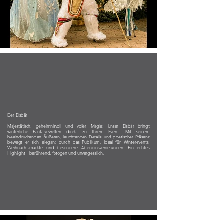
Der Eisbär
Majestätisch, geheimnisvoll und voller Magie: Unser Eisbär bringt
winterliche Fantasiewelten direkt zu Ihrem Event. Mit seinem
beeindruckenden Äußeren, leuchtenden Details und poetischer Präsenz
bewegt er sich elegant durch das Publikum. Ideal für Winterevents,
Weihnachtsmärkte und besondere Abendinszenierungen. Ein echtes
Highlight – berührend, fotogen und unvergesslich.