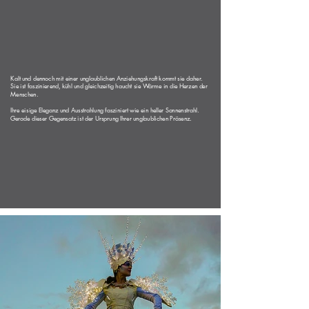
Kalt und dennoch mit einer unglaublichen Anziehungskraft kommt sie daher.
Sie ist faszinierend, kühl und gleichzeitig haucht sie Wärme in die Herzen der
Menschen.
Ihre eisige Eleganz und Ausstrahlung fasziniert wie ein heller Sonnenstrahl.
Gerade dieser Gegensatz ist der Ursprung Ihrer unglaublichen Präsenz.