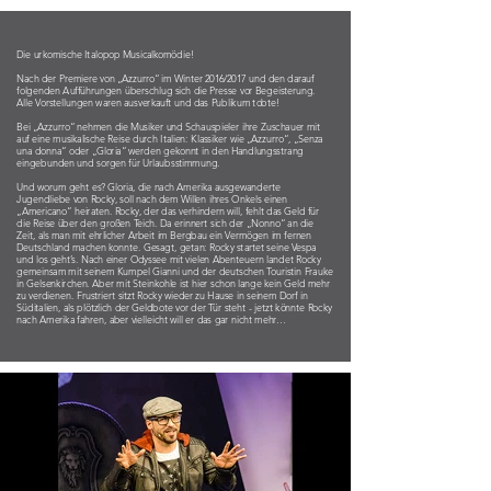
Die urkomische Italopop Musicalkomödie!
Nach der Premiere von „Azzurro“ im Winter 2016/2017 und den darauf
folgenden Aufführungen überschlug sich die Presse vor Begeisterung.
Alle Vorstellungen waren ausverkauft und das Publikum tobte!
Bei „Azzurro“ nehmen die Musiker und Schauspieler ihre Zuschauer mit
auf eine musikalische Reise durch Italien: Klassiker wie „Azzurro“, „Senza
una donna“ oder „Gloria“ werden gekonnt in den Handlungsstrang
eingebunden und sorgen für Urlaubsstimmung.
Und worum geht es? Gloria, die nach Amerika ausgewanderte
Jugendliebe von Rocky, soll nach dem Willen ihres Onkels einen
„Americano“ heiraten. Rocky, der das verhindern will, fehlt das Geld für
die Reise über den großen Teich. Da erinnert sich der „Nonno“ an die
Zeit, als man mit ehrlicher Arbeit im Bergbau ein Vermögen im fernen
Deutschland machen konnte. Gesagt, getan: Rocky startet seine Vespa
und los geht’s. Nach einer Odyssee mit vielen Abenteuern landet Rocky
gemeinsam mit seinem Kumpel Gianni und der deutschen Touristin Frauke
in Gelsenkirchen. Aber mit Steinkohle ist hier schon lange kein Geld mehr
zu verdienen. Frustriert sitzt Rocky wieder zu Hause in seinem Dorf in
Süditalien, als plötzlich der Geldbote vor der Tür steht - jetzt könnte Rocky
nach Amerika fahren, aber vielleicht will er das gar nicht mehr…